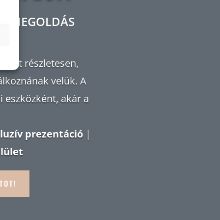
IUM MEGOLDÁS
eidet részletesen,
lkoznának velük. A
si eszközként, akár a
luzív prezentáció
|
lület
TOT!