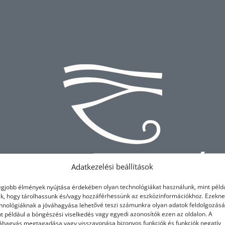
ONLINE BEMUTATÓ
Adatkezelési beállítások
egjobb élmények nyújtása érdekében olyan technológiákat használunk, mint péld
TÉKESÍTÉS ÚJ DIME
ik, hogy tárolhassunk és/vagy hozzáférhessünk az eszközinformációkhoz. Ezekne
hnológiáknak a jóváhagyása lehetővé teszi számunkra olyan adatok feldolgozásá
t például a böngészési viselkedés vagy egyedi azonosítók ezen az oldalon. A
áhagyás megtagadása vagy visszavonása bizonyos funkciók és funkciók negatív