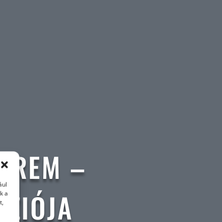
TEREM –
ául
NZIÓJA
k a
t,