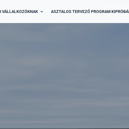
V
i
I VÁLLALKOZÓKNAK
ASZTALOS TERVEZŐ PROGRAM KIPRÓBÁ
d
e
o
P
l
a
y
e
r