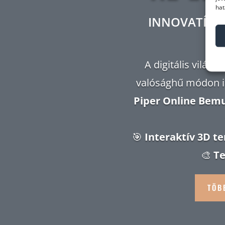
hat
INNOVATÍV, 
A digitális világ
valósághű módon i
Piper Online Bem
🎯
Interaktív 3D 
🎨
Te
TÖB