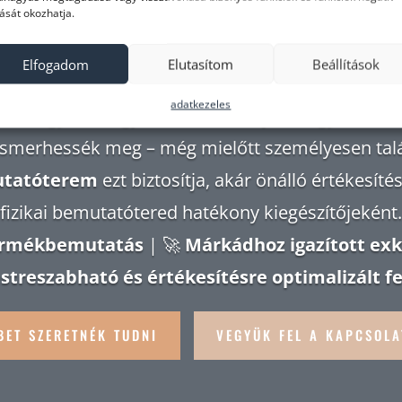
ását okozhatja.
EXKLUZÍV ÉS TESTRESZABOTT – PRÉM
Elfogadom
Elutasítom
Beállítások
PRÉMIUM CÉGEKNEK
adatkezeles
ban az ügyfelek egyre inkább elvárják, hogy termék
smerhessék meg – még mielőtt személyesen talá
utatóterem
ezt biztosítja, akár önálló értékesíté
fizikai bemutatótered hatékony kiegészítőjeként.
termékbemutatás
| 🚀
Márkádhoz igazított exk
streszabható és értékesítésre optimalizált fe
BET SZERETNÉK TUDNI
VEGYÜK FEL A KAPCSOLA