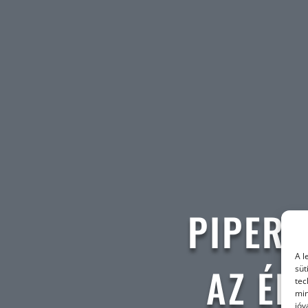
PIPER 
A l
AZ ÉR
süt
tec
min
jóv