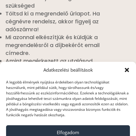
szükséged
Töltsd ki a megrendelő űrlapot. Ha
cégnévre rendelsz, akkor figyelj az
adószámra!
Mi azonnal elkészítjük és küldjük a
megrendelésről a díjbekérőt email
címedre.
Amint megérkezett az utalásod,
elküldjük a végszámlát, aktiváljuk a
Adatkezelési beállítások
csomagodat, és küldünk minden
A legjobb élmények nyújtása érdekében olyan technológiákat
hozzá tartozó szükséges információt.
használunk, mint például sütik, hogy tárolhassunk és/vagy
hozzáférhessünk az eszközinformációkhoz. Ezeknek a technológiáknak a
jóváhagyása lehetővé teszi számunkra olyan adatok feldolgozását, mint
például a böngészési viselkedés vagy egyedi azonosítók ezen az oldalon.
Segítségre szorulsz?

A jóváhagyás megtagadása vagy visszavonása bizonyos funkciók és
funkciók negatív hatását okozhatja.
Hívj minket a 06-26-361-347-en, vagy a 06-20-
510-8511-es számon, vagy hagyj üzenetet a
Elfogadom