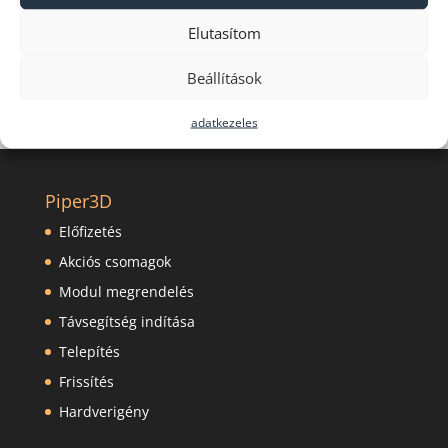
hello@piper.hu
email címen.
Elutasítom
Beállítások
adatkezeles
Piper3D
Előfizetés
Akciós csomagok
Modul megrendelés
Távsegítség indítása
Telepítés
Frissítés
Hardverigény