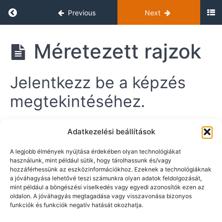
v
Return to course: Tervezői Kiképzés
Previous
Next
ké
szí
tés
T
Méretezett rajzok
e
Me
r
nt
v
és,
Jelentkezz be a képzés
e
be
z
olv
megtekintéséhez.
as
ő
ás
i
K
Ha nics jogosultságod hozzá,
rendeld meg a kiválasztott
i
Gy
Adatkezelési beállítások
kurzust.
k
árt
é
ás
A legjobb élmények nyújtása érdekében olyan technológiákat
p
-
Username
használunk, mint például sütik, hogy tárolhassunk és/vagy
z
elő
hozzáférhessünk az eszközinformációkhoz. Ezeknek a technológiáknak
ké
é
a jóváhagyása lehetővé teszi számunkra olyan adatok feldolgozását,
szí
s
mint például a böngészési viselkedés vagy egyedi azonosítók ezen az
tő
Password
oldalon. A jóváhagyás megtagadása vagy visszavonása bizonyos
funkciók és funkciók negatív hatását okozhatja.
Mé