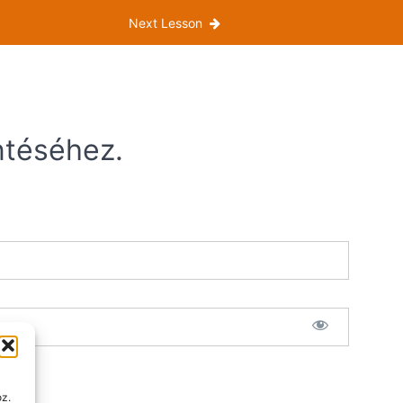
Next Lesson
ntéséhez.
oz.