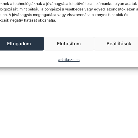
knek a technológiáknak a jóváhagyása lehetővé teszi számunkra olyan adatok
dolgozását, mint például a böngészési viselkedés vagy egyedi azonosítók ezen 
Password
alon. A jóváhagyás megtagadása vagy visszavonása bizonyos funkciók és
kciók negatív hatását okozhatja.
Elfogadom
Elutasítom
Beállítások
adatkezeles