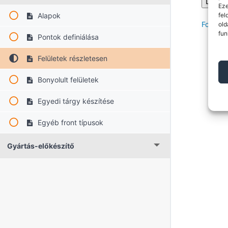
Eze
Alapok
fel
Forgot 
old
fun
Pontok definiálása
Felületek részletesen
Bonyolult felületek
Egyedi tárgy készítése
Egyéb front típusok
Gyártás-előkészítő