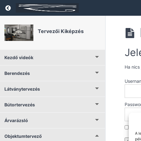
Return to course: Tervezői Kiképzés
Tervezői Kiképzés
Jel
Kezdő videók
Ha nics
Berendezés
Userna
Látványtervezés
Passwo
Bútortervezés
Árvarázsló
Reme
A l
Objektumtervező
pél