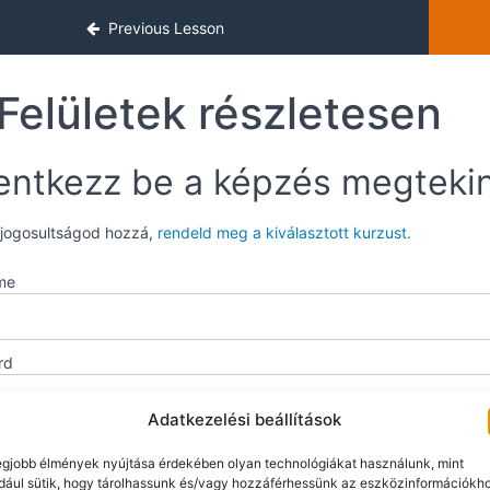
Previous Lesson
Felületek részletesen
entkezz be a képzés megteki
 jogosultságod hozzá,
rendeld meg a kiválasztott kurzust.
me
rd
Adatkezelési beállítások
mber Me
egjobb élmények nyújtása érdekében olyan technológiákat használunk, mint
dául sütik, hogy tárolhassunk és/vagy hozzáférhessünk az eszközinformációkh