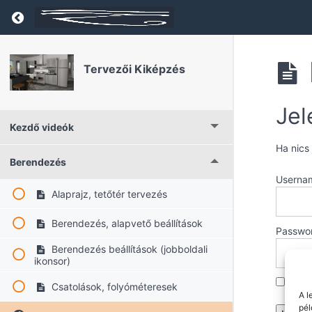
Return to course: Tervezői Kiképzés
Tervezői Kiképzés
Jel
Kezdő videók
Ha nics
Berendezés
Userna
Alaprajz, tetőtér tervezés
Berendezés, alapvető beállítások
Passwo
Berendezés beállítások (jobboldali
ikonsor)
Reme
Csatolások, folyóméteresek
A l
pél