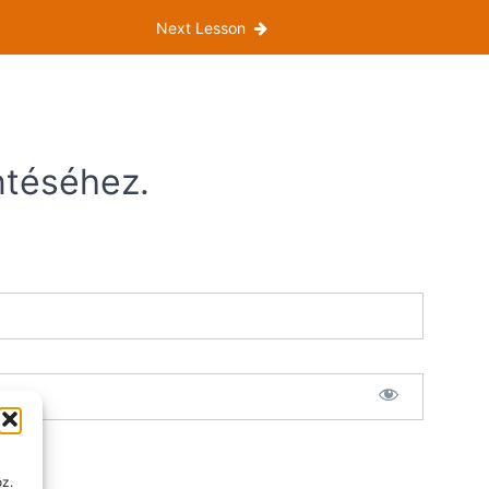
Next Lesson
ntéséhez.
oz.