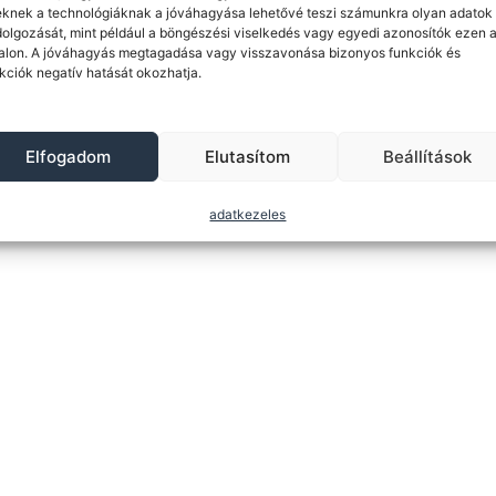
knek a technológiáknak a jóváhagyása lehetővé teszi számunkra olyan adatok
dolgozását, mint például a böngészési viselkedés vagy egyedi azonosítók ezen 
Password
alon. A jóváhagyás megtagadása vagy visszavonása bizonyos funkciók és
kciók negatív hatását okozhatja.
Elfogadom
Elutasítom
Beállítások
adatkezeles