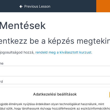
Previous Lesson
Mentések
entkezz be a képzés megteki
 jogosultságod hozzá,
rendeld meg a kiválasztott kurzust.
me
rd
Adatkezelési beállítások
mber Me
egjobb élmények nyújtása érdekében olyan technológiákat használunk, mint
dául sütik, hogy tárolhassunk és/vagy hozzáférhessünk az eszközinformációkh