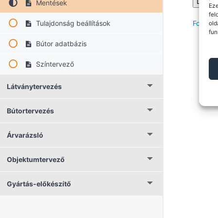
Mentések
Eze
fel
Tulajdonság beállítások
Forgot 
old
fun
Bútor adatbázis
Színtervező
Látványtervezés
Bútortervezés
Árvarázsló
Objektumtervező
Gyártás-előkészítő