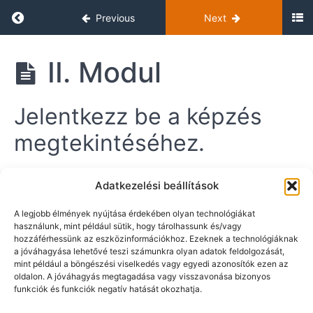
Return to course: Alapképzés
Previous
Next
A
II. Modul
A
l
l
a
p
a
Jelentkezz be a képzés
k
p
é
k
megtekintéséhez.
p
é
z
p
é
z
Ha nics jogosultságod hozzá,
rendeld meg a kiválasztott
s
Adatkezelési beállítások
é
kurzust.
s
A legjobb élmények nyújtása érdekében olyan technológiákat
Username
használunk, mint például sütik, hogy tárolhassunk és/vagy
hozzáférhessünk az eszközinformációkhoz. Ezeknek a technológiáknak
I.
a jóváhagyása lehetővé teszi számunkra olyan adatok feldolgozását,
Mo
mint például a böngészési viselkedés vagy egyedi azonosítók ezen az
dul
Password
oldalon. A jóváhagyás megtagadása vagy visszavonása bizonyos
funkciók és funkciók negatív hatását okozhatja.
II.