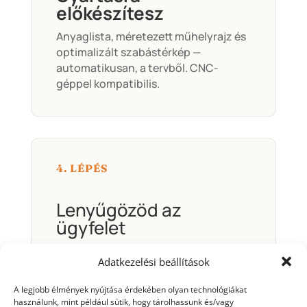
előkészítesz
Anyaglista, méretezett műhelyrajz és
optimalizált szabástérkép —
automatikusan, a tervből. CNC-
géppel kompatibilis.
4. LÉPÉS
Lenyűgözöd az
ügyfelet
Küldj 3D-bejárható linket — a vevő úgy
Adatkezelési beállítások
nézi meg a kész konyháját, mintha
már ott állna. Az ajánlat innentől
A legjobb élmények nyújtása érdekében olyan technológiákat
sokkal könnyebben „igen” lesz.
használunk, mint például sütik, hogy tárolhassunk és/vagy