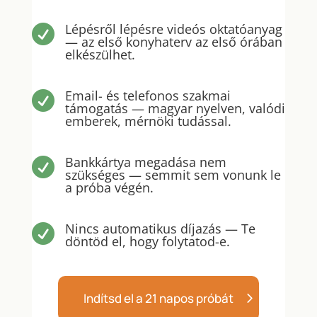
Lépésről lépésre videós oktatóanyag

— az első konyhaterv az első órában
elkészülhet.
Email- és telefonos szakmai

támogatás — magyar nyelven, valódi
emberek, mérnöki tudással.
Bankkártya megadása nem

szükséges — semmit sem vonunk le
a próba végén.
Nincs automatikus díjazás — Te

döntöd el, hogy folytatod-e.
Indítsd el a 21 napos próbát