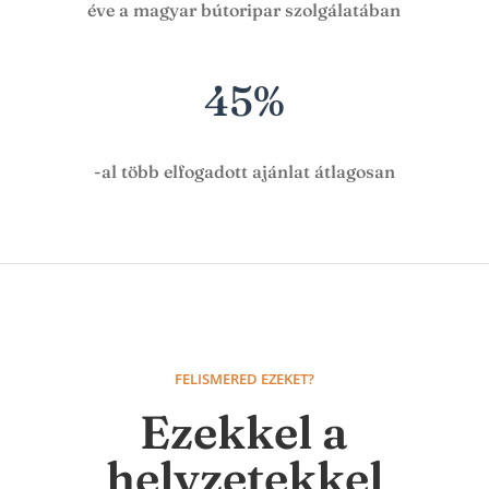
éve a magyar bútoripar szolgálatában
45
%
-al több elfogadott ajánlat átlagosan
FELISMERED EZEKET?
Ezekkel a
helyzetekkel