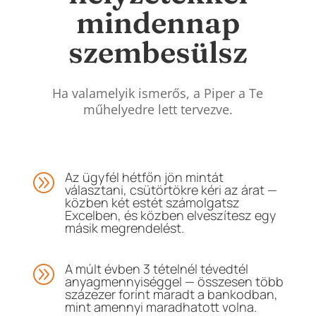
mindennap
szembesülsz
Ha valamelyik ismerős, a Piper a Te
műhelyedre lett tervezve.
Az ügyfél hétfőn jön mintát
A
választani, csütörtökre kéri az árat —
közben két estét számolgatsz
Excelben, és közben elveszítesz egy
másik megrendelést.
A múlt évben 3 tételnél tévedtél
A
anyagmennyiséggel — összesen több
százezer forint maradt a bankodban,
mint amennyi maradhatott volna.