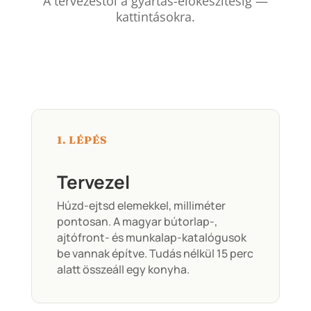
A tervezéstől a gyártás-előkészítésig —
kattintásokra.
1. LÉPÉS
Tervezel
Húzd-ejtsd elemekkel, milliméter
pontosan. A magyar bútorlap-,
ajtófront- és munkalap-katalógusok
be vannak építve. Tudás nélkül 15 perc
alatt összeáll egy konyha.