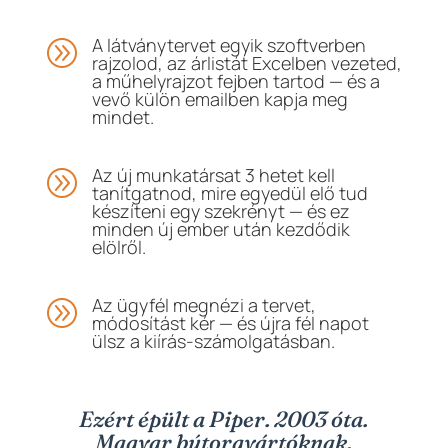
A látványtervet egyik szoftverben
A
rajzolod, az árlistát Excelben vezeted,
a műhelyrajzot fejben tartod — és a
vevő külön emailben kapja meg
mindet.
Az új munkatársat 3 hetet kell
A
tanítgatnod, mire egyedül elő tud
készíteni egy szekrényt — és ez
minden új ember után kezdődik
elölről.
Az ügyfél megnézi a tervet,
A
módosítást kér — és újra fél napot
ülsz a kiírás-számolgatásban.
Ezért épült a Piper. 2003 óta.
Magyar bútorgyártóknak.