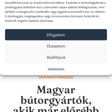
hozzáférhessünk az eszközinformációkhoz. Ezeknek a technológiáknak a
jóváhagyása lehetővé teszi számunkra olyan adatok feldolgozását, mint
például a böngészési viselkedés vagy egyedi azonosítók ezen az oldalon.
A jóváhagyás megtagadása vagy visszavonása bizonyos funkciók és
funkciók negatív hatását okozhatja.
Elfogadom
Elutasítom
Beállítások
adatkezeles
AKIK MÁR PIPEREZNEK
Magyar
bútorgyártók,
akik már előrébb